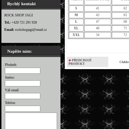
Rychlý kontakt
S
41
62
M
43
65
ROCK SHOP JAGI
L
47
68
Tel.:
+420 721 291 928
XL
49
71
Email:
rockshopjagi@email.cz
XXL
54
72
Napište nám:
PŘEDCHOZÍ
Childr
PRODUKT
Předmět:
Jméno:
Váš email:
Telefon: