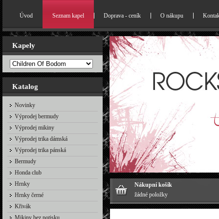
Úvod
Seznam kapel
Doprava - ceník
O nákupu
Kontak
Kapely
Katalog
Novinky
Výprodej bermudy
Výprodej mikiny
Výprodej trika dámská
Výprodej trika pánská
Bermudy
Honda club
Hrnky
Nákupní košík
žádné položky
Hrnky černé
Křivák
Mikiny bez potisku