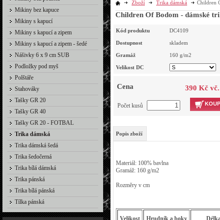
Zboží
Trika dámská
Children 
Mikiny bez kapuce
Children Of Bodom - dámské tri
Mikiny s kapucí
Kód produktu
DC4109
Mikiny s kapucí a zipem
Dostupnost
skladem
Mikiny s kapucí a zipem - šedé
Nášivky 6 x 9 cm SUB
Gramáž
160
g/m2
Podložky pod myš
Velikost DC
Polštáře
Cena
390 Kč vč
Stahováky
Tašky GR 20
KOUP
Počet kusů
Tašky GR 40
Tašky GR 20 - FOTBAL
Trika dámská
Popis zboží
Trika dámská šedá
Trika šedočerná
Materiál: 100% bavlna
Trika bílá dámská
Gramáž: 160 g/m2
Trika pánská
Rozměry v cm
Trika bílá pánská
Tílka pánská
Velikost
Hrudník a boky
Délk