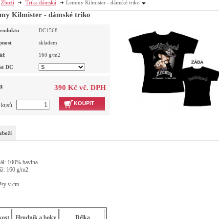
Zboží
Trika dámská
Lemmy Kilmister - dámské triko
y Kilmister - dámské triko
roduktu
DC1568
pnost
skladem
áž
160
g/m2
ost DC
a
390 Kč vč. DPH
KOUPIT
t kusů
zboží
iál: 100% bavlna
ž: 160 g/m2
ry v cm
kost
Hrudník a boky
Délka