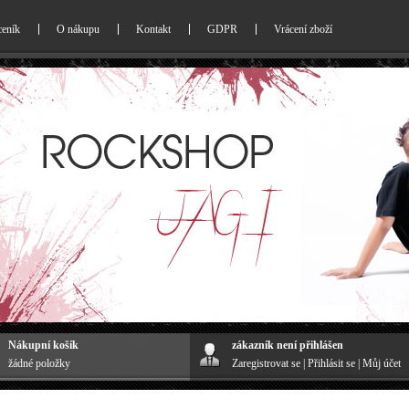
ceník
O nákupu
Kontakt
GDPR
Vrácení zboží
Nákupní košík
zákazník není přihlášen
žádné položky
Zaregistrovat se
|
Přihlásit se
|
Můj účet