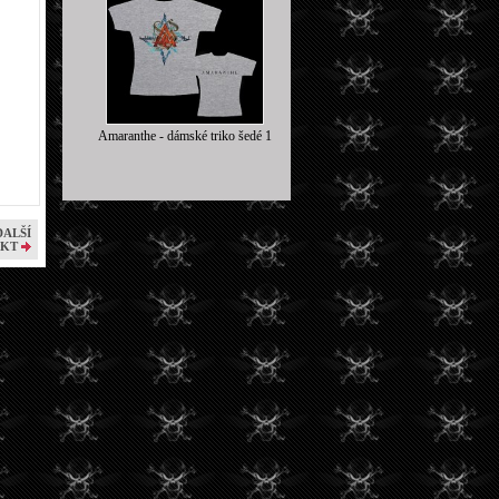
Amaranthe - dámské triko šedé 1
DALŠÍ
KT