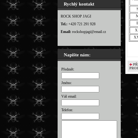
Rychlý kontakt
ROCK SHOP JAGI
Tel.:
+420 721 291 928
X
Email:
rockshopjagi@email.cz
X
Napište nám:
PŘ
PRO
Předmět:
Jméno:
Váš email:
Telefon: