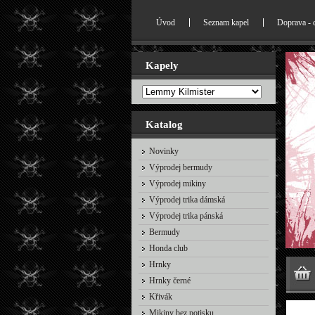
Úvod
Seznam kapel
Doprava - 
Kapely
Katalog
Novinky
Výprodej bermudy
Výprodej mikiny
Výprodej trika dámská
Výprodej trika pánská
Bermudy
Honda club
Hrnky
Hrnky černé
Křivák
Mikiny bez potisku