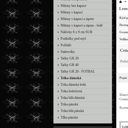
Mikiny bez kapuce
Lemm
Mikiny s kapucí
Kód p
Mikiny s kapucí a zipem
Dostu
Mikiny s kapucí a zipem - šedé
Nášivky 6 x 9 cm SUB
Gram
Podložky pod myš
Velik
Polštáře
Cen
Stahováky
Tašky GR 20
Poče
Tašky GR 40
Tašky GR 20 - FOTBAL
Trika dámská
Popis 
Trika dámská šedá
Trika šedočerná
Mater
Trika bílá dámská
Gramá
Trika pánská
Rozmě
Trika bílá pánská
Tílka pánská
Veli