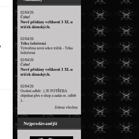
02/04/26
Čtěte!
Nově přidány velikosti 3 XL u
triček dámských.
02/04/26
Trika šedočerná
Vytvořena nová sekce triček - Trika
šedočerná
02/04/26
Čtěte!
Nově přidány velikosti 3 XL u
triček dámských.
02/04/26
Osobní odběr: ( JE POTŘEBA
objednat přes e-shop a zadat os. odběr
)...
Zobraz všechny
Nejprodávanější