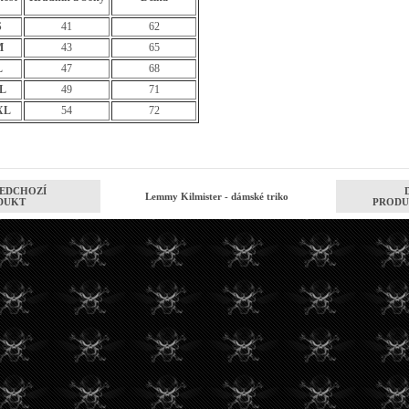
S
41
62
M
43
65
L
47
68
L
49
71
XL
54
72
EDCHOZÍ
Lemmy Kilmister - dámské triko
DUKT
PRODU