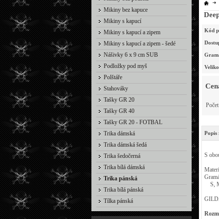
Mikiny bez kapuce
Deep
Mikiny s kapucí
Kód p
Mikiny s kapucí a zipem
Dostu
Mikiny s kapucí a zipem - šedé
Nášivky 6 x 9 cm SUB
Gram
Podložky pod myš
Velik
Polštáře
Cen
Stahováky
Tašky GR 20
Poče
Tašky GR 40
Tašky GR 20 - FOTBAL
Trika dámská
Popis 
Trika dámská šedá
S obo
Trika šedočerná
Trika bílá dámská
Mater
Gramá
Trika pánská
S, M,
Trika bílá pánská
GILD
Tílka pánská
Rozm