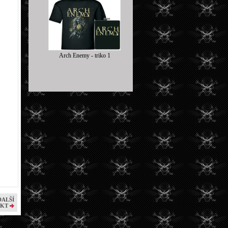
Arch Enemy - triko 1
DALŠÍ
KT