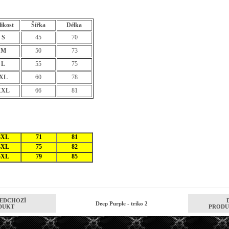
likost
Šířka
Délka
S
45
70
M
50
73
L
55
75
XL
60
78
XXL
66
81
3XL
71
81
4XL
75
82
5XL
79
85
EDCHOZÍ
Deep Purple - triko 2
DUKT
PRODU