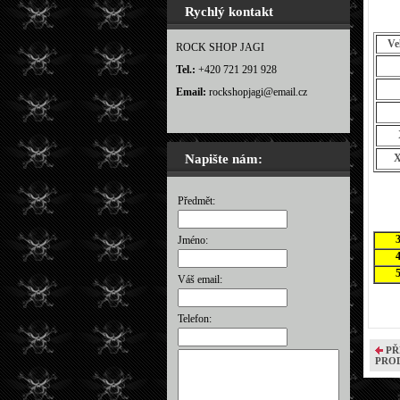
Rychlý kontakt
Ve
ROCK SHOP JAGI
Tel.:
+420 721 291 928
Email:
rockshopjagi@email.cz
Napište nám:
Předmět:
Jméno:
Váš email:
Telefon:
PŘ
PRO