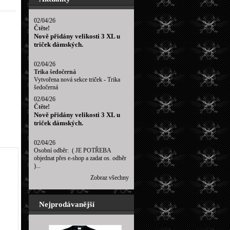
02/04/26
Čtěte!
Nově přidány velikosti 3 XL u
triček dámských.
02/04/26
Trika šedočerná
Vytvořena nová sekce triček - Trika
šedočerná
02/04/26
Čtěte!
Nově přidány velikosti 3 XL u
triček dámských.
02/04/26
Osobní odběr: ( JE POTŘEBA
objednat přes e-shop a zadat os. odběr
)...
Zobraz všechny
Nejprodávanější