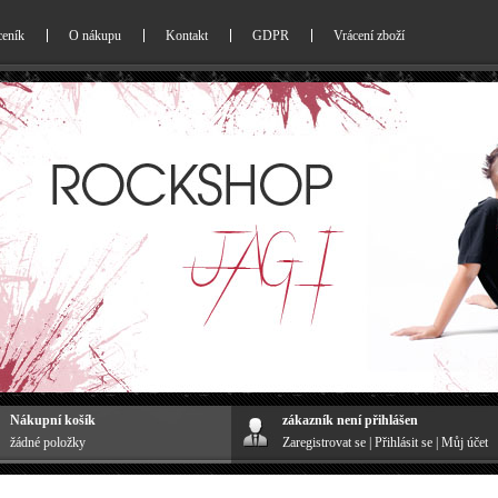
ceník
O nákupu
Kontakt
GDPR
Vrácení zboží
Nákupní košík
zákazník není přihlášen
žádné položky
Zaregistrovat se
|
Přihlásit se
|
Můj účet