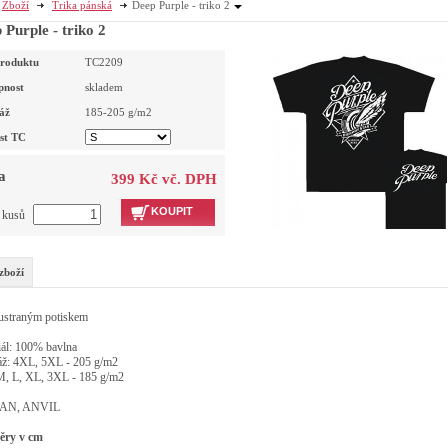
Zboží
Trika pánská
Deep Purple - triko 2
 Purple - triko 2
roduktu
TC2209
pnost
skladem
áž
185-205
g/m2
ost TC
a
399 Kč vč. DPH
KOUPIT
t kusů
zboží
ustraným potiskem
iál: 100% bavlna
ž: 4XL, 5XL - 205 g/m2
 L, XL, 3XL - 185 g/m2
AN, ANVIL
ěry v cm