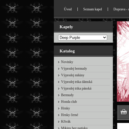
Úvod
Seznam kapel
Doprava - 
Kapely
Katalog
Novinky
Výprodej bermudy
Výprodej mikiny
Výprodej trika dámská
Výprodej trika pánská
Bermudy
Honda club
Hrnky
Hrnky černé
Křivák
Mikiny bez potisku