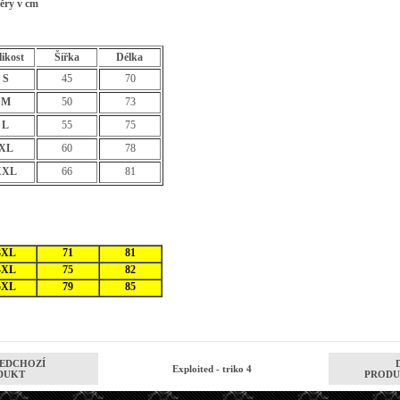
ěry v cm
likost
Šířka
Délka
S
45
70
M
50
73
L
55
75
XL
60
78
XXL
66
81
3XL
71
81
4XL
75
82
5XL
79
85
EDCHOZÍ
Exploited - triko 4
DUKT
PRODU