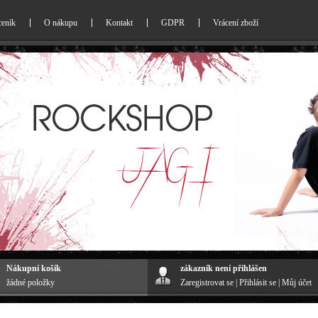
ceník
O nákupu
Kontakt
GDPR
Vrácení zboží
Nákupní košík
zákazník není přihlášen
žádné položky
Zaregistrovat se
|
Přihlásit se
|
Můj účet