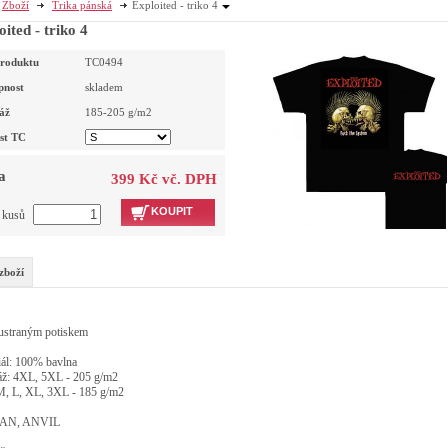
Zboží
Trika pánská
Exploited - triko 4
oited - triko 4
roduktu
TC0494
pnost
skladem
áž
185-205
g/m2
ost TC
a
399 Kč vč. DPH
KOUPIT
t kusů
zboží
ustraným potiskem
iál: 100% bavlna
ž: 4XL, 5XL - 205 g/m2
 L, XL, 3XL - 185 g/m2
AN, ANVIL