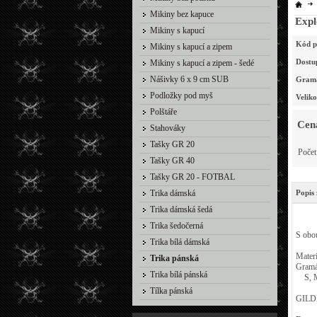
Mikiny bez kapuce
Expl
Mikiny s kapucí
Kód p
Mikiny s kapucí a zipem
Dostu
Mikiny s kapucí a zipem - šedé
Nášivky 6 x 9 cm SUB
Gram
Podložky pod myš
Velik
Polštáře
Cen
Stahováky
Tašky GR 20
Poče
Tašky GR 40
Tašky GR 20 - FOTBAL
Trika dámská
Popis 
Trika dámská šedá
Trika šedočerná
S obo
Trika bílá dámská
Mater
Trika pánská
Gramá
Trika bílá pánská
S, M,
Tílka pánská
GILD