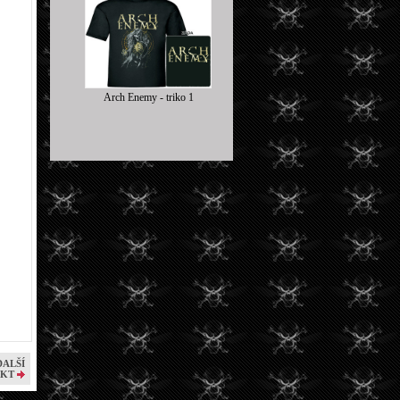
Arch Enemy - triko 1
DALŠÍ
KT