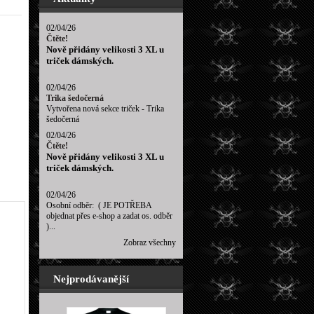
02/04/26
Čtěte!
Nově přidány velikosti 3 XL u
triček dámských.
02/04/26
Trika šedočerná
Vytvořena nová sekce triček - Trika
šedočerná
02/04/26
Čtěte!
Nově přidány velikosti 3 XL u
triček dámských.
02/04/26
Osobní odběr: ( JE POTŘEBA
objednat přes e-shop a zadat os. odběr
)...
Zobraz všechny
Nejprodávanější