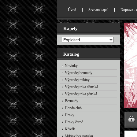
Úvod
Seznam kapel
Doprava - 
Kapely
Katalog
Novinky
Výprodej bermudy
Výprodej mikiny
Výprodej trika dámská
Výprodej trika pánská
Bermudy
Honda club
Hrnky
Hrnky černé
Křivák
Mikiny bez potisku