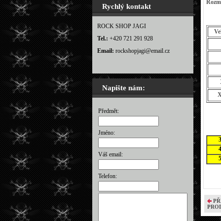
Rozm
Rychlý kontakt
ROCK SHOP JAGI
Ve
Tel.:
+420 721 291 928
Email:
rockshopjagi@email.cz
Napište nám:
Předmět:
Jméno:
Váš email:
Telefon:
PŘ
PRO