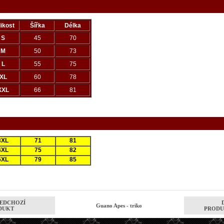
likost
Šířka
Délka
S
45
70
M
50
73
L
55
75
XL
60
78
XXL
66
81
3XL
71
81
4XL
75
82
5XL
79
85
EDCHOZÍ
Guano Apes - triko
DUKT
PRODU