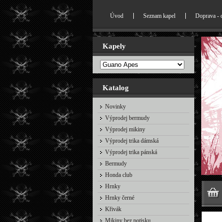
Úvod
Seznam kapel
Doprava - 
Kapely
Katalog
Novinky
Výprodej bermudy
Výprodej mikiny
Výprodej trika dámská
Výprodej trika pánská
Bermudy
Honda club
Hrnky
Hrnky černé
Křivák
Mikiny bez potisku