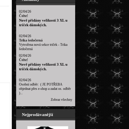
02/04/26
Čtěte!
Nově přidány velikosti 3 XL u
triček dámských.
02/04/26
Trika šedočerná
Vytvořena nová sekce triček - Trika
šedočerná
02/04/26
Čtěte!
Nově přidány velikosti 3 XL u
triček dámských.
02/04/26
Osobní odběr: ( JE POTŘEBA
objednat přes e-shop a zadat os. odběr
)...
Zobraz všechny
Nejprodávanější