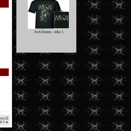
Arch Enemy - triko 1
DALŠÍ
KT