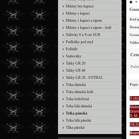
Mikiny bez kapuce
Guan
Mikiny s kapucí
Kód p
Mikiny s kapucí a zipem
Dostu
Mikiny s kapucí a zipem - šedé
Nášivky 6 x 9 cm SUB
Gram
Podložky pod myš
Velik
Polštáře
Cen
Stahováky
Tašky GR 20
Poče
Tašky GR 40
Tašky GR 20 - FOTBAL
Trika dámská
Popis 
Trika dámská šedá
S ob
Trika šedočerná
Trika bílá dámská
Mater
Gram
Trika pánská
S, M,
Trika bílá pánská
GILD
Tílka pánská
Rozm