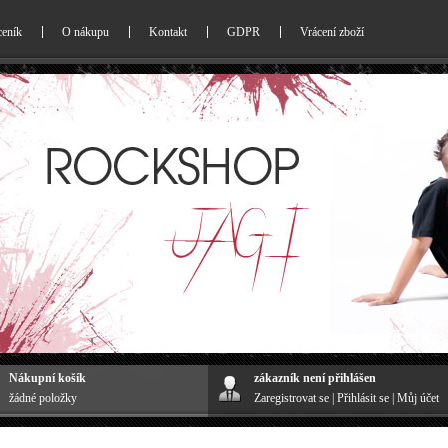
ceník
O nákupu
Kontakt
GDPR
Vrácení zboží
Nákupní košík
zákazník není přihlášen
žádné položky
Zaregistrovat se
|
Přihlásit se
|
Můj účet