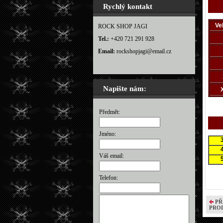
Rychlý kontakt
Ve
ROCK SHOP JAGI
Tel.:
+420 721 291 928
Email:
rockshopjagi@email.cz
Napište nám:
Předmět:
Jméno:
Váš email:
Telefon:
PŘ
PRO