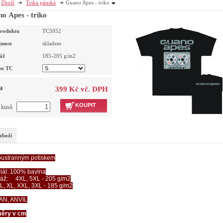
Zboží
Trika pánská
Guano Apes - triko
o Apes - triko
roduktu
TC5052
pnost
skladem
áž
185-205
g/m2
ost TC
a
399 Kč vč. DPH
KOUPIT
t kusů
zboží
oustranným potiskem
iál: 100% bavlna
áž: 4XL, 5XL - 205 g/m2
 L, XL, XXL, 3XL - 185 g/m2
AN, ANVIL
ěry v cm