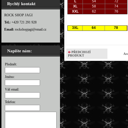
L
54
72
Rychlý kontakt
XL
58
74
XXL
62
76
ROCK SHOP JAGI
Tel.:
+420 721 291 928
3XL
64
78
Email:
rockshopjagi@email.cz
Napište nám:
PŘEDCHOZÍ
Arc
PRODUKT
Předmět:
Jméno:
Váš email:
Telefon: