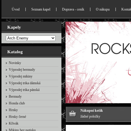
Úvod
Seznam kapel
Doprava - ceník
O nákupu
Kontak
Kapely
Katalog
Novinky
Výprodej bermudy
Výprodej mikiny
Výprodej trika dámská
Výprodej trika pánská
Bermudy
Honda club
Hrnky
Nákupní košík
žádné položky
Hrnky černé
Křivák
Mikiny bez potisku