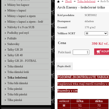
Zboží
Trika šedočerná
Arch En
Mikiny bez kapuce
Arch Enemy - šedočerné triko
Mikiny s kapucí
Kód produktu
SCRT0002
Mikiny s kapucí a zipem
Dostupnost
skladem
Mikiny s kapucí a zipem - šedé
Nášivky 6 x 9 cm SUB
Gramáž
170
g/m2
Podložky pod myš
Vellikost SCRT
Polštáře
Cena
390 Kč vč
Stahováky
Tašky GR 20
KOUP
Počet kusů
Tašky GR 40
Tašky GR 20 - FOTBAL
Trika dámská
Popis zboží
Trika dámská šedá
POZORNĚ ZKONTROLUJTE TABULK
Trika šedočerná
Trika bílá dámská
Raglánová trika mají menší rozměry v c
Trika pánská
Rozměry v cm
Trika bílá pánská
Tílka pánská
velikost
šířka
délka
M
51
70