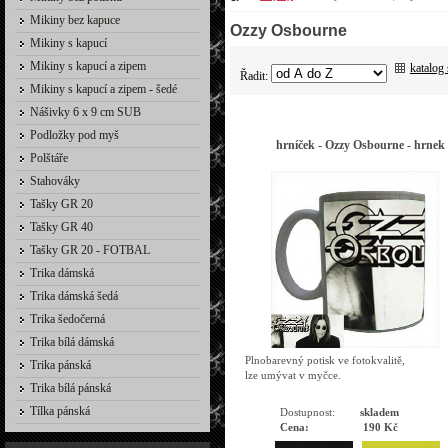
Mikiny bez kapuce
Ozzy Osbourne
Mikiny s kapucí
Mikiny s kapucí a zipem
katalog
Řadit:
Mikiny s kapucí a zipem - šedé
Nášivky 6 x 9 cm SUB
Podložky pod myš
hrníček - Ozzy Osbourne - hrnek
Polštáře
Stahováky
Tašky GR 20
Tašky GR 40
Tašky GR 20 - FOTBAL
Trika dámská
Trika dámská šedá
Trika šedočerná
Trika bílá dámská
Plnobarevný potisk ve fotokvalitě,
Trika pánská
lze umývat v myčce.
Trika bílá pánská
Tílka pánská
Dostupnost:
skladem
Cena:
190 Kč