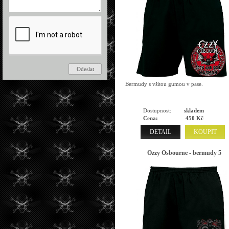
Bermudy s všitou gumou v pase.
Dostupnost:
skladem
Cena:
450 Kč
DETAIL
KOUPIT
Ozzy Osbourne - bermudy 5