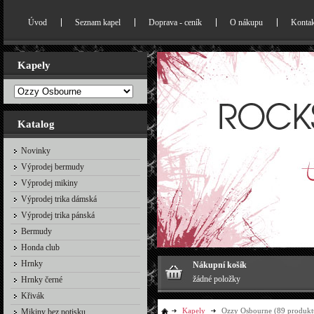
Úvod
Seznam kapel
Doprava - ceník
O nákupu
Kontak
Kapely
Katalog
Novinky
Výprodej bermudy
Výprodej mikiny
Výprodej trika dámská
Výprodej trika pánská
Bermudy
Honda club
Hrnky
Nákupní košík
žádné položky
Hrnky černé
Křivák
Kapely
Ozzy Osbourne
(89 produkt
Mikiny bez potisku