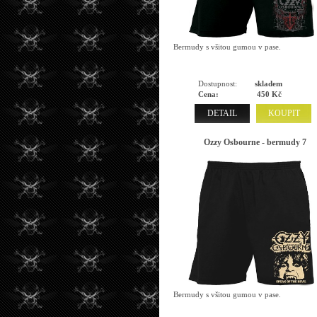
Bermudy s všitou gumou v pase.
Dostupnost:
skladem
Cena:
450 Kč
DETAIL
KOUPIT
Ozzy Osbourne - bermudy 7
Bermudy s všitou gumou v pase.