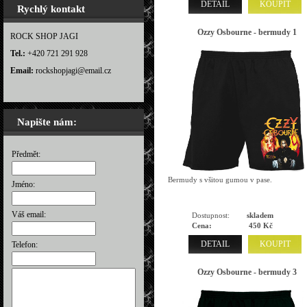
DETAIL
KOUPIT
Rychlý kontakt
Ozzy Osbourne - bermudy 1
ROCK SHOP JAGI
Tel.:
+420 721 291 928
Email:
rockshopjagi@email.cz
Napište nám:
Předmět:
Bermudy s všitou gumou v pase.
Jméno:
Váš email:
Dostupnost:
skladem
Cena:
450 Kč
DETAIL
KOUPIT
Telefon:
Ozzy Osbourne - bermudy 3