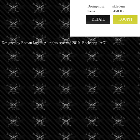
Dostupnost:
skladem
Cena:
450 Kč
DETAIL
KOUPIT
Designed by Roman Jaglář | All rights reserved 2010 | Rockshop JAGI