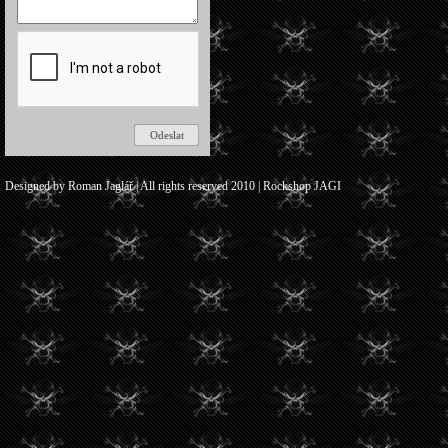
Designed by Roman Jaglář | All rights reserved 2010 | Rockshop JAGI