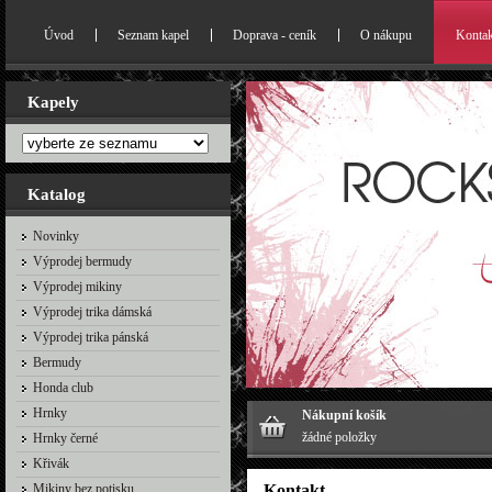
Úvod
Seznam kapel
Doprava - ceník
O nákupu
Kontak
Kapely
Katalog
Novinky
Výprodej bermudy
Výprodej mikiny
Výprodej trika dámská
Výprodej trika pánská
Bermudy
Honda club
Hrnky
Nákupní košík
žádné položky
Hrnky černé
Křivák
Mikiny bez potisku
Kontakt