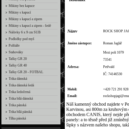
Mikiny bez kapuce
Mikiny s kapucí
Mikiny s kapucí a zipem
Mikiny s kapucí a zipem - šedé
Název
ROCK SHOP JA
Nášivky 6 x 9 cm SUB
Podložky pod myš
Jméno zástupce:
Roman Jaglář
Polštáře
Stahováky
Mezi poli 1079
Tašky GR 20
73541
Tašky GR 40
Adresa:
Petřvald
Tašky GR 20 - FOTBAL
IČ: 74146530
Trika dámská
Trika dámská šedá
Mobil:
+420 721 291 928
Trika šedočerná
Email:
rockshopjagi@emai
Trika bílá dámská
Náš kamenný obchod najdete v Pet
Trika pánská
Karvinou, asi 800m za kruhovým 
Trika bílá pánská
obchodem CANIS, který nejde pře
Tílka pánská
panely: a to těsně před již zmín
šipky s názvem našeho shopu, takž