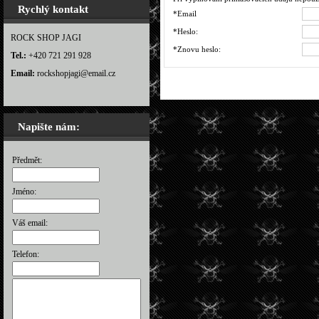
Rychlý kontakt
*Email
*Heslo:
ROCK SHOP JAGI
*Znovu heslo:
Tel.:
+420 721 291 928
Email:
rockshopjagi@email.cz
Napište nám:
Předmět:
Jméno:
Váš email:
Telefon: