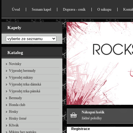
Úvod
Seznam kapel
Doprava - ceník
O nákupu
Kontak
Kapely
Katalog
Novinky
Výprodej bermudy
Výprodej mikiny
Výprodej trika dámská
Výprodej trika pánská
Bermudy
Honda club
Hrnky
Nákupní košík
žádné položky
Hrnky černé
Křivák
Registrace
Mikiny bez potisku