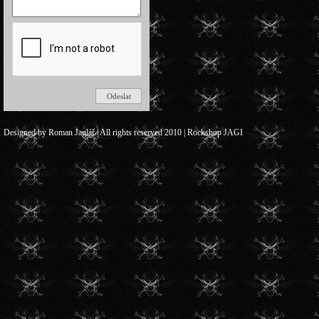
Designed by Roman Jaglář | All rights reserved 2010 | Rockshop JAGI