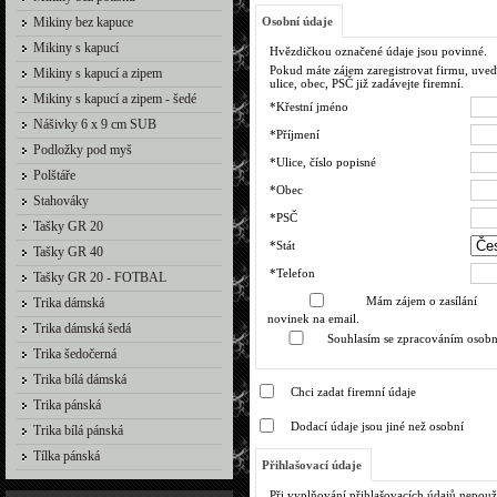
Mikiny bez kapuce
Osobní údaje
Mikiny s kapucí
Hvězdičkou označené údaje jsou povinné.
Pokud máte zájem zaregistrovat firmu, uveďt
Mikiny s kapucí a zipem
ulice, obec, PSČ již zadávejte firemní.
Mikiny s kapucí a zipem - šedé
*Křestní jméno
Nášivky 6 x 9 cm SUB
*Příjmení
Podložky pod myš
*Ulice, číslo popisné
Polštáře
*Obec
Stahováky
*PSČ
Tašky GR 20
*Stát
Tašky GR 40
*Telefon
Tašky GR 20 - FOTBAL
Mám zájem o zasílání
Trika dámská
novinek na email.
Trika dámská šedá
Souhlasím se zpracováním osobn
Trika šedočerná
Trika bílá dámská
Chci zadat firemní údaje
Trika pánská
Dodací údaje jsou jiné než osobní
Trika bílá pánská
Tílka pánská
Přihlašovací údaje
Při vyplňování přihlašovacích údajů nepouž