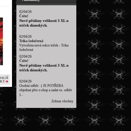
02/04/26
Čtěte!
Nově přidány velikosti 3 XL u
triček dámských.
02/04/26
Trika šedočerná
Vytvořena nová sekce triček - Trika
šedočerná
02/04/26
Čtěte!
Nově přidány velikosti 3 XL u
triček dámských.
DALŠÍ
02/04/26
KT
Osobní odběr: ( JE POTŘEBA
objednat přes e-shop a zadat os. odběr
)...
Zobraz všechny