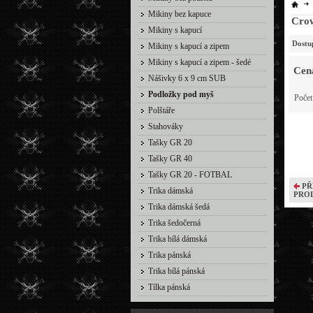
Mikiny bez kapuce
Crow
Mikiny s kapucí
Dostu
Mikiny s kapucí a zipem
Mikiny s kapucí a zipem - šedé
Cen
Nášivky 6 x 9 cm SUB
Podložky pod myš
Poče
Polštáře
Stahováky
Tašky GR 20
Tašky GR 40
Tašky GR 20 - FOTBAL
PŘ
Trika dámská
PRO
Trika dámská šedá
Trika šedočerná
Trika bílá dámská
Trika pánská
Trika bílá pánská
Tílka pánská