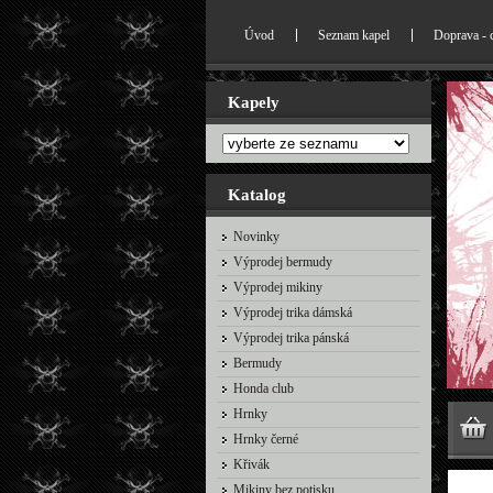
Úvod
Seznam kapel
Doprava - 
Kapely
Katalog
Novinky
Výprodej bermudy
Výprodej mikiny
Výprodej trika dámská
Výprodej trika pánská
Bermudy
Honda club
Hrnky
Hrnky černé
Křivák
Mikiny bez potisku