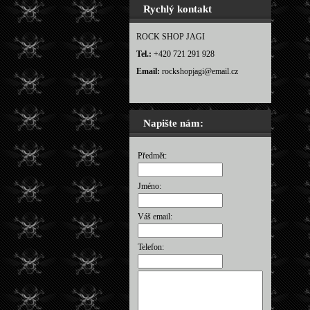
Rychlý kontakt
ROCK SHOP JAGI
Tel.:
+420 721 291 928
Email:
rockshopjagi@email.cz
Napište nám:
Předmět:
Jméno:
Váš email:
Telefon: