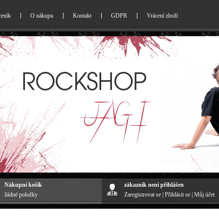
ceník
O nákupu
Kontakt
GDPR
Vrácení zboží
Nákupní košík
zákazník není přihlášen
žádné položky
Zaregistrovat se
|
Přihlásit se
|
Můj účet