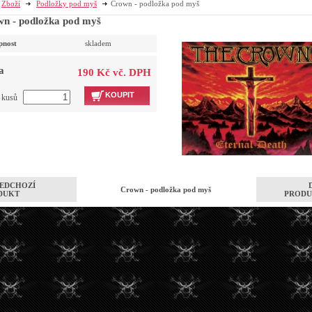
Zboží
Podložky pod myš
Crown - podložka pod myš
n - podložka pod myš
pnost
skladem
a
190 Kč vč. DPH
KOUPIT
t kusů
EDCHOZÍ
Crown - podložka pod myš
DUKT
PRODU